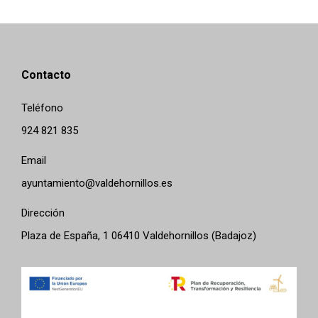
Contacto
Teléfono
924 821 835
Email
ayuntamiento@valdehornillos.es
Dirección
Plaza de España, 1 06410 Valdehornillos (Badajoz)